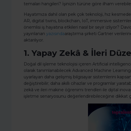
temaları hangileri? İşinizin türüne göre ilham verebilec
Hayatımıza dahil olan pek çok teknoloji, hız kesmede
AR, digital twins, blockchain, IoT, immersive sistem
önemlisi iş hayatına etkileri nasıl bir seyir izliyor? D
yayınlanan
yazısında
araştırma şirketi Gartner verilerine 
aktarılıyor.
1. Yapay Zekâ & İleri Dü
Doğal dil işleme teknolojisi içeren Artificial intelli
olarak tanımlanabilecek Advanced Machine Learning 
uyarlayan daha gelişmiş bilgisayar sistemlerini kapsa
değiştirebilir; daha akıllı cihazlar ve programlar yaratab
zekâ ve ileri makine öğrenimi trendleri ile dijital ino
işletme senaryosunu değerlendirebileceğine dikkat ç