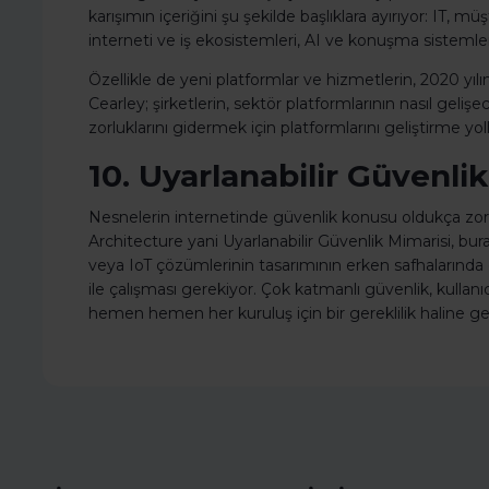
karışımın içeriğini şu şekilde başlıklara ayırıyor: IT, mü
interneti ve iş ekosistemleri, AI ve konuşma sistemle
Özellikle de yeni platformlar ve hizmetlerin, 2020 yıl
Cearley; şirketlerin, sektör platformlarının nasıl gelişe
zorluklarını gidermek için platformlarını geliştirme yo
10. Uyarlanabilir Güvenli
Nesnelerin internetinde güvenlik konusu oldukça zorla
Architecture yani Uyarlanabilir Güvenlik Mimarisi, bur
veya IoT çözümlerinin tasarımının erken safhalarınd
ile çalışması gerekiyor. Çok katmanlı güvenlik, kullanıcı
hemen hemen her kuruluş için bir gereklilik haline ge