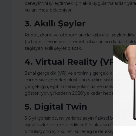
deneyimini iyileştirmek için akıllı uygulamalardan yar
kullanılması bekleniyor.
3. Akıllı Şeyler
Robot, drone ve otonom araçlar gibi akıllı şeyleri diğe
(IoT) yani nesnelerin interneti cihazlarının da dahil 
sağlayan akıllı şeyler olacak.
4. Virtual Reality (VR) v
Sanal gerçeklik (VR) ve artırılmış gerçeklik (AR) trendl
immersive çevreleri oluşturan yazılım sistemleri ile 
gerçekliğin, eğitim senaryolarında ve uzaktan bağlantı
gösteriliyor. Şirketlerin 2020’ye kadar hedef odaklı
5. Digital Twin
3-5 yıl içerisinde, milyarlarca şeyin fiziksel bir şey ya
dijital ikizler ile temsil edileceğini aktaran Cearley, dij
simülasyonu için kullanılabileceğini de ekliyor.