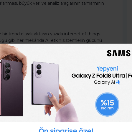
arlanması, büyük veri ve analiz araçlarının tamamının
r bir trend olarak aktaran yazıda internet of things
olduğu gibi her mekânda AI etkin sistemlerin gücünü
e Augmented Reality (AR)
eri, insanların birbirleri ve üç boyutlu olarak çevreleyen
etkileşime geçme yollarını dönüştürecek. Sanal
 kurulan deneyimler ile kullanılabileceği örnek olarak
 VR ve AR uygulamaların peşine düşmesi gerekiyor.
 da sistemin dinamik yazılım modeli olan digital twin yani
ital ikizlerin gerçek dünya koşullarının analizi ve