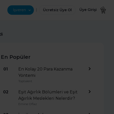
|
Üye Girişi
İşveren
Ücretsiz Üye Ol
di
En Popüler
01
En Kolay 20 Para Kazanma
Yöntemi
Toptalent
02
Eşit Ağırlık Bölümleri ve Eşit
Ağırlık Meslekleri Nelerdir?
Emine Oflaz