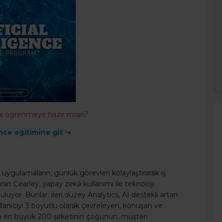
ini öğrenmeye hazır mısın?
ence eğitimine git ↪
lı uygulamaların, günlük görevleri kolaylaştırarak iş
n Cearley, yapay zekâ kullanımı ile teknoloji
luyor. Bunlar: ileri düzey Analytics, AI destekli artan
lanıcıyı 3 boyutlu olarak çevreleyen, konuşan ve
nın en büyük 200 şirketinin çoğunun, müşteri