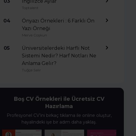
03
İngilizce Aylar
Toptalent
04
Önyazı Örnekleri : 6 Farklı Ön
Yazı Örneği
Merve Coşkun
05
Üniversitelerdeki Harfli Not
Sistemi Nedir? Harf Notları Ne
Anlama Gelir?
Tuğçe Salır
Boş CV Örnekleri ile Ücretsiz CV
Hazırlama
Profesyonel CV’ini birkaç tıklama ile online oluştur,
hayalindeki işe bir adım daha yaklaş.