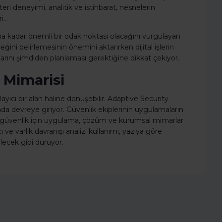
şteri deneyimi, analitik ve istihbarat, nesnelerin
ri…
ına kadar önemli bir odak noktası olacağını vurgulayan
ceğini belirlemesinin önemini aktarırken dijital işlerin
llarını şimdiden planlaması gerektiğine dikkat çekiyor.
k Mimarisi
yıcı bir alan haline dönüşebilir. Adaptive Security
ada devreye giriyor. Güvenlik ekiplerinin uygulamaların
a güvenlik için uygulama, çözüm ve kurumsal mimarlar
 ve varlık davranışı analizi kullanımı, yazıya göre
lecek gibi duruyor.