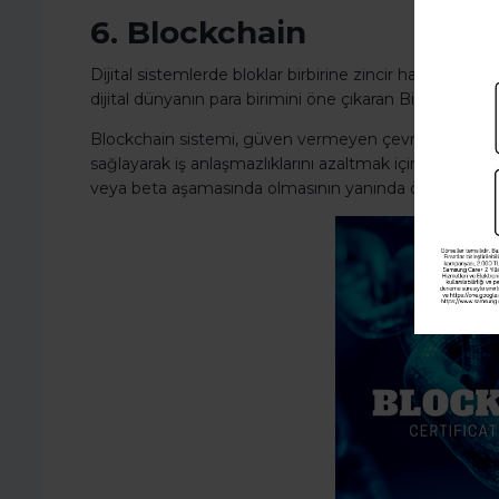
6. Blockchain
Dijital sistemlerde bloklar birbirine zincir halkası gi
dijital dünyanın para birimini öne çıkaran Bitcoin uygu
Blockchain sistemi, güven vermeyen çevrelerde güvenil
sağlayarak iş anlaşmazlıklarını azaltmak için bir model
veya beta aşamasında olmasının yanında önemli teknol