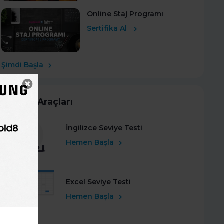
Online Staj Programı
Sertifika Al
Şimdi Başla
Kariyer Araçları
İngilizce Seviye Testi
Hemen Başla
Excel Seviye Testi
Hemen Başla