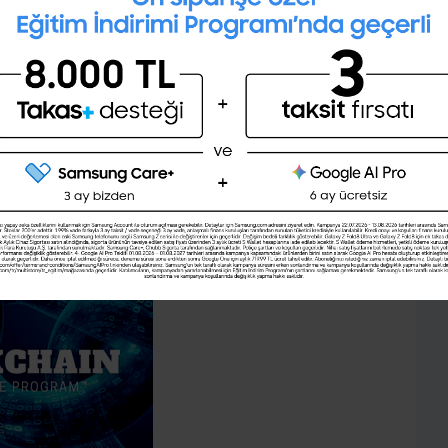
Kişilik testini çözerek gelecekteki
mesleğini öğrenmek ister misin ?
bi bağlandığı bir sistem düşünün. Blockchain kavramı,
laması ile yükselen trendler arasında yer alıyor.
irliği sağlamak ve zincirdeki bilgilere şeffaf erişim
Şimdi değil
Evet
 vadediyor. Blok zinciri girişimlerinin çoğunun alfa
oji zorluklarının bulunduğu da bir gerçek.