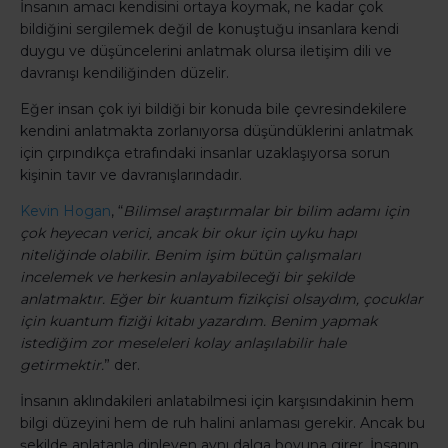
İnsanın amacı kendisini ortaya koymak, ne kadar çok
bildiğini sergilemek değil de konuştuğu insanlara kendi
duygu ve düşüncelerini anlatmak olursa iletişim dili ve
davranışı kendiliğinden düzelir.
Eğer insan çok iyi bildiği bir konuda bile çevresindekilere
kendini anlatmakta zorlanıyorsa düşündüklerini anlatmak
için çırpındıkça etrafındaki insanlar uzaklaşıyorsa sorun
kişinin tavır ve davranışlarındadır.
Kevin Hogan
, “
Bilimsel araştırmalar bir bilim adamı için
çok heyecan verici, ancak bir okur için uyku hapı
niteliğinde olabilir. Benim işim bütün çalışmaları
incelemek ve herkesin anlayabileceği bir şekilde
anlatmaktır. Eğer bir kuantum fizikçisi olsaydım, çocuklar
için kuantum fiziği kitabı yazardım. Benim yapmak
istediğim zor meseleleri kolay anlaşılabilir hale
getirmektir.
” der.
İnsanın aklındakileri anlatabilmesi için karşısındakinin hem
bilgi düzeyini hem de ruh halini anlaması gerekir. Ancak bu
şekilde anlatanla dinleyen aynı dalga boyuna girer. İnsanın