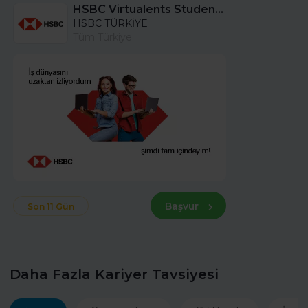
HSBC Virtualents Student Program bu sene de devam ediyor!
HSBC TÜRKİYE
Tüm Türkiye
Başvur
Son 11 Gün
Daha Fazla Kariyer Tavsiyesi