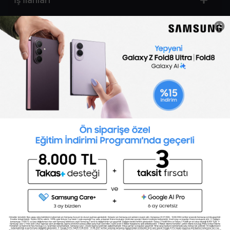
İş İlanları
Sertifika Programları
Yetenek Testleri
İşveren
Toptalent Marka ve İnsan Kaynakları Danışmanlığı Limited Şirketi Özel İstihdam Bürosu
Olarak 11 / 11 / 2024 - 10 / 11 / 2027 tarihleri arasında faaliyette bulunmak üzere, Türkiye İş
Kurumu tarafından 05.11.2024 tarih ve 16998526 sayılı karar uyarınca 1251 nolu belge ile faaliyet
göstermektedir.Toptalent İş İlanları için tıklayın. 4904 sayılı kanun uyarınca iş arayanlardan
ücret alınmayacak ve menfaat temin edilmeyecektir.
Türkiye İş Kurumu İstanbul İl Müdürlüğü: 0 212 249 29 87 | Türkiye iş Kurumu İstanbul Çalışma
ve İş Kurumu Bahçelievler Hizmet Merkezi