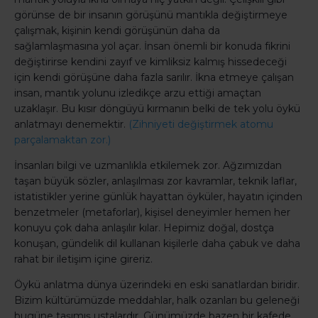
görünse de bir insanın görüşünü mantıkla değiştirmeye
çalışmak, kişinin kendi görüşünün daha da
sağlamlaşmasına yol açar. İnsan önemli bir konuda fikrini
değiştirirse kendini zayıf ve kimliksiz kalmış hissedeceği
için kendi görüşüne daha fazla sarılır. İkna etmeye çalışan
insan, mantık yolunu izledikçe arzu ettiği amaçtan
uzaklaşır. Bu kısır döngüyü kırmanın belki de tek yolu öykü
anlatmayı denemektir.
(Zihniyeti değiştirmek atomu
parçalamaktan zor.)
İnsanları bilgi ve uzmanlıkla etkilemek zor. Ağzımızdan
taşan büyük sözler, anlaşılması zor kavramlar, teknik laflar,
istatistikler yerine günlük hayattan öyküler, hayatın içinden
benzetmeler (metaforlar), kişisel deneyimler hemen her
konuyu çok daha anlaşılır kılar. Hepimiz doğal, dostça
konuşan, gündelik dil kullanan kişilerle daha çabuk ve daha
rahat bir iletişim içine gireriz.
Öykü anlatma dünya üzerindeki en eski sanatlardan biridir.
Bizim kültürümüzde meddahlar, halk ozanları bu geleneği
bugüne taşımış ustalardır. Günümüzde bazen bir kafede