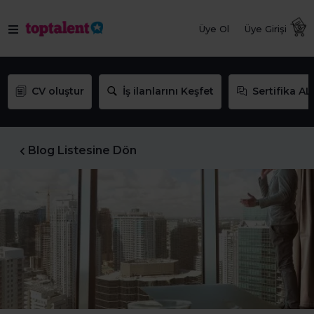
Üye Ol
Üye Girişi
CV oluştur
İş ilanlarını Keşfet
Sertifika AL
Blog Listesine Dön