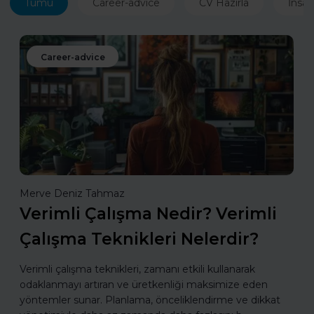
Tümü
Career-advice
CV Hazırla
İnsan
Career-advice
Merve Deniz Tahmaz
Verimli Çalışma Nedir? Verimli
Çalışma Teknikleri Nelerdir?
Verimli çalışma teknikleri, zamanı etkili kullanarak
odaklanmayı artıran ve üretkenliği maksimize eden
yöntemler sunar. Planlama, önceliklendirme ve dikkat