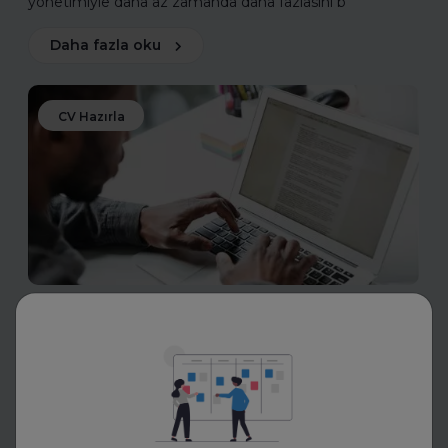
yönetimiyle daha az zamanda daha fazlasını b
Daha fazla oku
CV Hazırla
Eskritor
LinkedIn, CV ve Ön Yazı İçin AI
Yazım Araçları Ne İşe Yarıyor?
LinkedIn, CV ve ön yazı için AI yazım araçları nasıl çalışır?
Bu araçlarla etkili özgeçmişler ve güçlü profiller