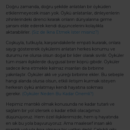
Doğru zamanda, doğru şekilde anlatılan bir öyküden
etkilenmeyecek insan yok. Öykü anlatanlar, dinleyenlerin
zihinlerindeki direnci kırarak onların dünyalarına girme
şansını elde ederek kendi düşüncelerini kolaylıkla
aktarabilirler.
(Siz de İkna Etmek İster misiniz?)
Coşkuyla, tutkuyla, karşısındakilerle empati kurarak, onlara
saygı göstererek öykülerini anlatan herkes konumu ve
durumu ne olursa olsun doğal bir lider olarak sivrilir. Öyküler
tüm insani ilişkilerde duygusal birer köprü gibidir. Öyküler
sadece ikna etmekle kalmaz insanları da birbirine
yakınlaştır. Öyküler aklı ve yüreği birbirine ekler. Bu sebeple
hangi alanda olursa olsun, etkili iletişim kurmak isteyen
herkesin öykü anlatmayı kendi hayatına sokması
gerekir.
(Öyküler Neden Bu Kadar Önemli?)
Hepimiz mantıklı olmak konusunda ne kadar tutarlı ve
sağlam bir yol izlersek o kadar etkili olacağımızı
düşünüyoruz. Hem özel ilişkilerimizde, hem iş hayatında
en sık bu yola başvuruyoruz. Ama maalesef insan aklı
mantık yoluyla ikna olmaya hiç yatkın değil. Çelişkili gibi