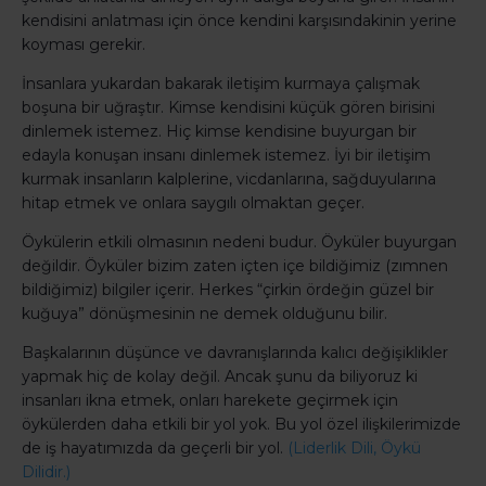
kendisini anlatması için önce kendini karşısındakinin yerine
koyması gerekir.
İnsanlara yukardan bakarak iletişim kurmaya çalışmak
boşuna bir uğraştır. Kimse kendisini küçük gören birisini
dinlemek istemez. Hiç kimse kendisine buyurgan bir
edayla konuşan insanı dinlemek istemez. İyi bir iletişim
kurmak insanların kalplerine, vicdanlarına, sağduyularına
hitap etmek ve onlara saygılı olmaktan geçer.
Öykülerin etkili olmasının nedeni budur. Öyküler buyurgan
değildir. Öyküler bizim zaten içten içe bildiğimiz (zımnen
bildiğimiz) bilgiler içerir. Herkes “çirkin ördeğin güzel bir
kuğuya” dönüşmesinin ne demek olduğunu bilir.
Başkalarının düşünce ve davranışlarında kalıcı değişiklikler
yapmak hiç de kolay değil. Ancak şunu da biliyoruz ki
insanları ikna etmek, onları harekete geçirmek için
öykülerden daha etkili bir yol yok. Bu yol özel ilişkilerimizde
de iş hayatımızda da geçerli bir yol.
(Liderlik Dili, Öykü
Dilidir.)