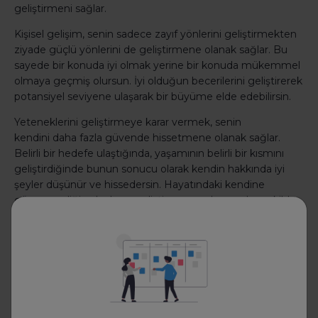
geliştirmeni sağlar.
Kişisel gelişim, senin sadece zayıf yönlerini geliştirmekten
ziyade güçlü yönlerini de geliştirmene olanak sağlar. Bu
sayede bir konuda iyi olmak yerine bir konuda mükemmel
olmaya geçmiş olursun. İyi olduğun becerilerini geliştirerek
potansiyel seviyene ulaşarak bir büyüme elde edebilirsin.
Yeteneklerini geliştirmeye karar vermek, senin
kendini daha fazla güvende hissetmene olanak sağlar.
Belirli bir hedefe ulaştığında, yaşamının belirli bir kısmını
geliştirdiğinde bunun sonucu olarak kendin hakkında iyi
şeyler düşünür ve hissedersin. Hayatındaki kendine
güvenmediğin alanlarını geliştirmeye çalışıp ve bu şekilde
devam edersen kendine olan güvenini de artırmayı
başaracaksın.
Kişisel gelişimin temelinde öz farkındalık yatar. Hayatının
düzelip, iyileştirilmesi gereken alanlarına dürüst bir gözle
bakma fırsatı verir. Bu süreç içerisinde, gerçekte kim
olduğunu, gerçek değerlerinin neler olduğu ve hayatta