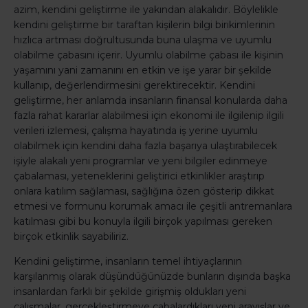
azim, kendini geliştirme ile yakından alakalıdır. Böylelikle
kendini geliştirme bir taraftan kişilerin bilgi birikimlerinin
hızlıca artması doğrultusunda buna ulaşma ve uyumlu
olabilme çabasını içerir. Uyumlu olabilme çabası ile kişinin
yaşamını yani zamanını en etkin ve işe yarar bir şekilde
kullanıp, değerlendirmesini gerektirecektir. Kendini
geliştirme, her anlamda insanların finansal konularda daha
fazla rahat kararlar alabilmesi için ekonomi ile ilgilenip ilgili
verileri izlemesi, çalışma hayatında iş yerine uyumlu
olabilmek için kendini daha fazla başarıya ulaştırabilecek
işiyle alakalı yeni programlar ve yeni bilgiler edinmeye
çabalaması, yeteneklerini geliştirici etkinlikler araştırıp
onlara katılım sağlaması, sağlığına özen gösterip dikkat
etmesi ve formunu korumak amacı ile çeşitli antremanlara
katılması gibi bu konuyla ilgili birçok yapılması gereken
birçok etkinlik sayabiliriz.
Kendini geliştirme, insanların temel ihtiyaçlarının
karşılanmış olarak düşündüğünüzde bunların dışında başka
insanlardan farklı bir şekilde girişmiş oldukları yeni
çalışmalar, gerçekleştirmeye çabalardıkları yeni arayışlar ve