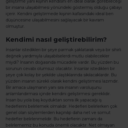
geliştirme yani kişinin kendisini en ideal olarak görebileceği
bir insana ulaşabilmesi yönündeki göstermiş olduğu çabayı
içerir. Kendini geliştirmede kişinin kafasındaki ideal ben
düşüncesine ulaşabilmesini sağlayacak bir kavram
olmuştur.
Kendimi nasıl geliştirebilirim?
İnsanlar istedikleri bir şeye parmak şaklatarak veya bir sihirli
değnek yardımıyla ulaşabilselerdi mutlu olabilecekler
miydi? İnsanın doğasında mücadele vardır. Bu yüzden bu
sorunun cevabı olumsuz olacaktır. İnsanlar istedikleri bir
şeye çok kolay bir şekilde ulaştıklarında sıkılacaklardır. Bu
yüzden insanın sürekli olarak kendini geliştirmesi lazımdır.
Bir amaca ulaşmanın yanı sıra insanın varoluşunu
anlamlandırması içinde kendini geliştirmesi gereklidir.
İnsan bu yola baş koyduktan sonra ilk yapacağı iş
hedeflerini belirlemek olmalıdır. Hedefleri belirlerken çok
genel olan söylemlerden kaçınılıp daha net ve somut
hedefler belirlenmelidir. Bu hedeflerin zamanı da
belirlememiz bu konuda önemli olacaktır. Net olmayan