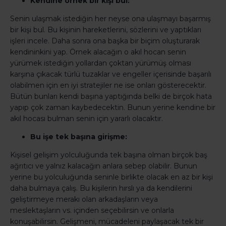
Kendine örnek bir kişi bul:
Senin ulaşmak istediğin her neyse ona ulaşmayı başarmış
bir kişi bul. Bu kişinin hareketlerini, sözlerini ve yaptıkları
işleri incele. Daha sonra ona başka bir biçim oluşturarak
kendininkini yap. Örnek alacağın o akıl hocan senin
yürümek istediğin yollardan çoktan yürümüş olması
karşına çıkacak türlü tuzaklar ve engeller içerisinde başarılı
olabilmen için en iyi stratejiler ne ise onları gösterecektir.
Bütün bunları kendi başına yaptığında belki de birçok hata
yapıp çok zaman kaybedecektin. Bunun yerine kendine bir
akıl hocası bulman senin için yararlı olacaktır.
Bu işe tek başına girişme:
Kişisel gelişim yolculuğunda tek başına olman birçok baş
ağrıtıcı ve yalnız kalacağın anlara sebep olabilir. Bunun
yerine bu yolculuğunda seninle birlikte olacak en az bir kişi
daha bulmaya çalış. Bu kişilerin hırslı ya da kendilerini
geliştirmeye merakı olan arkadaşların veya
meslektaşların vs. içinden seçebilirsin ve onlarla
konuşabilirsin. Gelişmeni, mücadeleni paylaşacak tek bir