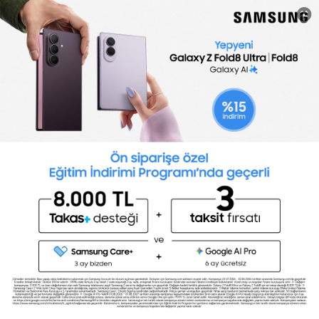
dinle.
Kendini geliştirmenin en iyi yollarından biri, dinlediğin ve
izlediğiniz şeyleri değiştirmektir. Bu yüzden, aç ve bazı
motivasyonel podcast'lere göz at.
45. Kendine meydan oku.
Kendini sürekli olarak zorlamak, potansiyelini
gerçekleştirmene yardımcı olacaktır. Bazen belirli bir
hedefe ulaştıktan sonra dururuz ve bu nedenle yeni
zorluklar yaratmak gerekir.
46. Televizyon ile geçirdiğin vakit için bir
sınır koy.
TV'deki birçok program, dikkat dağıtıcıdır. Bu zamanı, yakın
arkadaşlarla, zevk aldığın bir hobiyi yaparak veya egzersiz
yaparak geçirmek gibi başka eylemlerle geçirmek daha
iyidir.
47. Meditasyon yapmayı deneyimle.