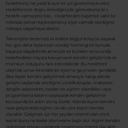
hedefleriniz ne yazık ki size bir yol göstermeyecektir.
Hedeflerinize doğru ilerlediğinizde göreceksiniz ki o
hedefe varmışsınız bile… Hedeflerden bağımsız sabit bir
noktada zaman kaybederseniz eğer varmak istediğiniz
noktaya ulaşamayacaksınız.
Teknolojinin ilerlemesi ile birlikte bilgiye kolayca ulaşarak
her gün daha fazla insan istediği herhangi bir konuda
başarıya ulaşabilmek amacıyla ve bunların sonucunda
hedefledikleri hayata kavuşmanın kendini geliştirmek ile
mümkün olduğunu fark edeceklerdir. Bu hedeflere
ulaşmak içinse kesinlikle bir eyleme geçmeleri gereklidir.
Bazı kişiler kendini geliştirmek amacıyla hangi alanda
gelişim sağlamak istediğine yönelik kitaplar, makaleler,
dergiler araştırırken, bazıları ise eğitim etkinlikleri veya
programlarına katılım sağlayarak kendini geliştirme
konusunda bir adım atmış olurlar. Aslında kişinin kendini
nasıl geliştirebileceğinin cevabı yine kişinin kendisi
olacaktır. Gelişmek için her şeyden önemli olan önce
kişinin bunu ne kadar istemesine bağlı olur. Kişinin kendini
geliştirme ihtiyacı içerisinde hissetmesi önemli olacaktır.