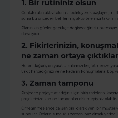
1. Bir rutininiz olsun
Günlük rutin aktivitelerinizi belirleyerek başlayın( m
sonra bu önceden belirlenmiş aktivitelerinizi takviminiz
Planınızın günler geçtikçe değişeceğinizi unutmayın
daha iyidir.
2. Fikirlerinizin, konuşma
ne zaman ortaya çıktıklar
Bu en değerli, en yaratıcı anlarınızı keşfetmenize yar
vakit harcadığınızı ve ne kadarını konuşmalarla, boş v
3. Zaman tamponu
Projeden projeye atladığınız için bitiş tarihlerini ka
projelerinize zaman tamponları eklemeyişiniz olabilir
Örneğin freelance çalışan biri olarak yeni bir müşteriyle 
sundular. Onların sunduğu zamanı baz almak yerine, biti