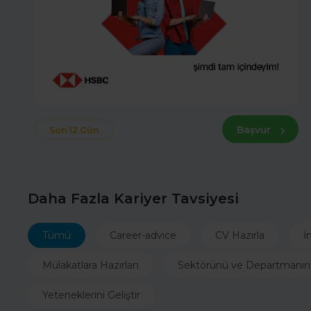
Başvur
Son 12 Gün
Daha Fazla Kariyer Tavsiyesi
Tümü
Career-advice
CV Hazırla
İ
Mülakatlara Hazırlan
Sektörünü ve Departmanın
Yeteneklerini Geliştir