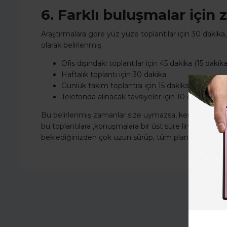
6. Farklı buluşmalar için
Araştırmalara göre yüz yüze toplantılar için 30 dakika,
olarak belirlenmiş.
Ofis dışındaki toplantılar için 45 dakika (15 dakik
Haftalık toplantı için 30 dakika
Günlük takım toplantısı için 15 dakika
Telefonda alınacak tavsiyeler için 10 dakika
Bu belirlenmiş zamanlar size uymazsa, kendinize göre
bu toplantılara ,konuşmalara bir üst süre limiti koyma
beklediğinizden çok uzun sürüp, tüm planlarınızı aksat