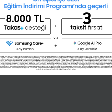
28 günlük kişisel gelişim planını
oluşturmak ister misin ?
Şimdi değil
Evet