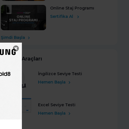
Online Staj Programı
Sertifika Al
Şimdi Başla
Kariyer Araçları
İngilizce Seviye Testi
Hemen Başla
Excel Seviye Testi
Hemen Başla