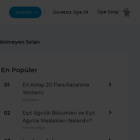
|
Üye Girişi
İşveren
Ücretsiz Üye Ol
ilinmeyen Sırları
En Popüler
01
En Kolay 20 Para Kazanma
Yöntemi
Toptalent
02
Eşit Ağırlık Bölümleri ve Eşit
Ağırlık Meslekleri Nelerdir?
Emine Oflaz