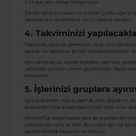
o 24 saat sizin zaman tamponunuz.
Zaman tamponu neden mi önemli? Çünkü eğer projeler
çıksa bile onu düzeltmeniz için 24 saatiniz olacaktır.
4. Takviminizi yapılacakla
Planınızda yapılması gerekenler varsa, tüm takviminizi y
sayede, her aktiviteye bir bitiş zamanı belirleyebilir ve 
Aynı zamanda, bu sayede kesinlikle yapmanız gerekenle
yapmadan günlerini verimli geçiremezler. Yapılacakla
kolaylaştırır.
5. İşlerinizi gruplara ayırı
Aynı anda birden fazla iş yapmak, etkili değildir ve st
anda birden fazla işi yapmaya müsait değil ve bu da bi
Microsoft’un araştırmasına göre de, insanların bir işte
yapmasından daha az etkili. Bu yüzden aynı tür işleri b
günlere bölmek başarı için en etkili yol.