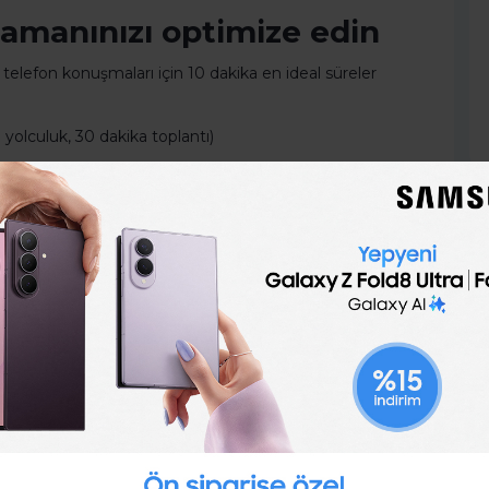
 zamanınızı optimize edin
 telefon konuşmaları için 10 dakika en ideal süreler
a yolculuk, 30 dakika toplantı)
 optimize edebilirsiniz. Ancak süre ne olursa olsun,
nız şart. Aksi takdirde toplantılar ve konuşmalar
abilir.