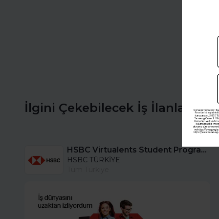
İlgini Çekebilecek İş İlanları
HSBC Virtualents Student Program bu sene de devam ediyor!
HSBC TÜRKİYE
Tüm Türkiye