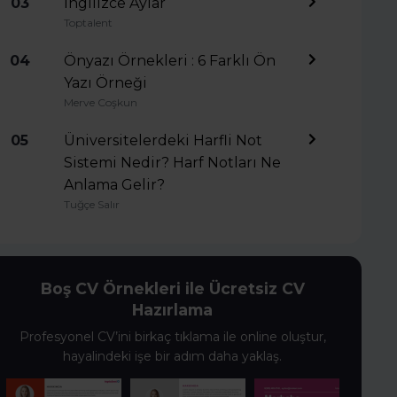
03
İngilizce Aylar
Toptalent
04
Önyazı Örnekleri : 6 Farklı Ön
Yazı Örneği
Merve Coşkun
05
Üniversitelerdeki Harfli Not
Sistemi Nedir? Harf Notları Ne
Anlama Gelir?
Tuğçe Salır
Boş CV Örnekleri ile Ücretsiz CV
Hazırlama
Profesyonel CV’ini birkaç tıklama ile online oluştur,
hayalindeki işe bir adım daha yaklaş.