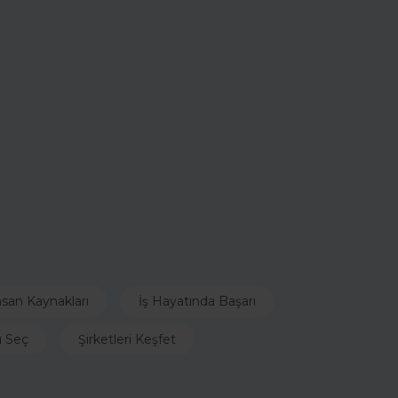
nsan Kaynakları
İş Hayatında Başarı
ı Seç
Şirketleri Keşfet