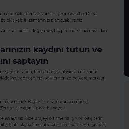
ailleri okumak, ailenizle zaman geçirmek vb.). Daha
e ekleyebilir, zamanınızı planlayabilirsiniz.
. Ama planınızın değişmesi, hiç planınız olmamasından
larınızın kaydını tutun ve
ını saptayın
ar. Aynı zamanda, hedeflerinize ulaşırken ne kadar
akitle kaybedeceğinizi belirlemenize de yardımcı olur.
çırıyor musunuz? Büyük ihtimalle bunun sebebi,
. Zaman tamponu şöyle bir şeydir.
anlaştınız. Size projeyi bitirmeniz için bir bitiş tarihi
ş tarihi olarak 24 saat erken saati seçin. İşte aradaki