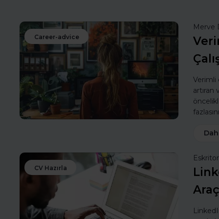
Merve 
Career-advice
Veri
Çalı
Verimli
artıran
öncelik
fazlasın
Dah
Eskritor
CV Hazırla
Link
Araç
LinkedIn