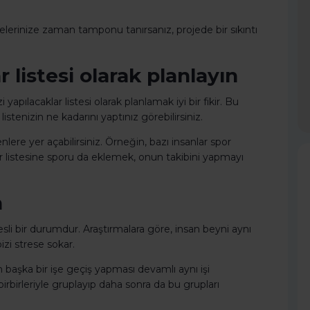
inize zaman tamponu tanırsanız, projede bir sıkıntı
r listesi olarak planlayın
apılacaklar listesi olarak planlamak iyi bir fikir. Bu
listenizin ne kadarını yaptınız görebilirsiniz.
re yer açabilirsiniz. Örneğin, bazı insanlar spor
r listesine sporu da eklemek, onun takibini yapmayı
n
resli bir durumdur. Araştırmalara göre, insan beyni aynı
zi strese sokar.
n başka bir işe geçiş yapması devamlı aynı işi
irbirleriyle gruplayıp daha sonra da bu grupları