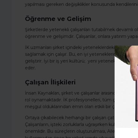
yapılması gereken değişiklikler konusunda kendilerini, 
Öğrenme ve Gelişim
Şirketlerde yetenekli çalışanları tutabilmek devamlı o
öğrenme ve gelişimdir. Çalışanlar, onlara yatırım yapan 
İK uzmanları şirket içindeki yeteneklerdeki ihtiyaçları
sağlamak için çalışır. Bu, en iyi yeteneklerin şirket iç
geliştirir. İyi bir iş yeri kültürü; yeni yetenekleri çeke
eder.
Çalışan İlişkileri
İnsan Kaynakları, şirket ve çalışanlar arasında sağlam 
rol oynamaktadır. İK profesyonelleri, tüm çalışanlara ad
meşgul olduklarından emin olan etkili bir çalışan ilişki
Ortaya çıkabilecek herhangi bir çalışan çatışmasını
Çalışanların, işteki zorluklarla uğraşırken kullanabilec
önemlidir. Bu süreçlerin oluşturulması, Aile, Çalışma v