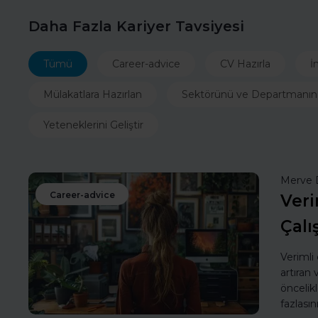
Daha Fazla Kariyer Tavsiyesi
Tümü
Career-advice
CV Hazırla
İ
Mülakatlara Hazırlan
Sektörünü ve Departmanın
Yeteneklerini Geliştir
Merve 
Career-advice
Veri
Çalı
Verimli
artıran
öncelik
fazlasın