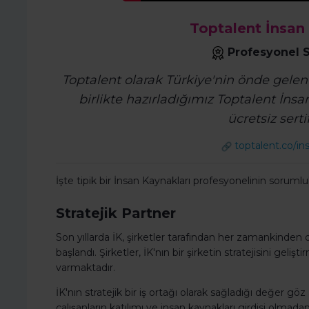
Toptalent İnsan
Profesyonel S
Toptalent olarak Türkiye'nin önde gelen ş
birlikte hazırladığımız Toptalent İns
ücretsiz sertif
toptalent.co/in
İşte tipik bir İnsan Kaynakları profesyonelinin sorumlul
Stratejik Partner
Son yıllarda İK, şirketler tarafından her zamankinden d
başlandı. Şirketler, İK'nın bir şirketin stratejisini geli
varmaktadır.
İK'nın stratejik bir iş ortağı olarak sağladığı değer gö
çalışanların katılımı ve insan kaynakları girdisi olmad