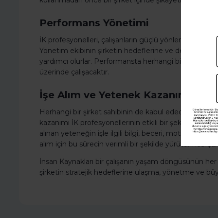
kullanmadan önce bir şirket içinde şikayetlerin dile ge
Performans Yönetimi
İK profesyonelleri, çalışanların güçlü yönleri ve gelişim 
Yönetim ekibinin şirketin hedeflerine ve değerlerine 
yardımcı olurlar. Performansta herhangi bir aksama var
üzerinde çalışacaktır.
İşe Alım ve Yetenek Kazanımı
Herhangi bir şirket sahibinin de kabul edeceği gibi iş
kazanımı İK profesyonellerinin etkili bir şekilde yapabi
alınan yeteneğin işle ilgili bilgi, beceri, motivasyon ve
alım için bu sürecin verimli bir şekilde yürütülmesi şart
İnsan Kaynakları bir çalışanın yaşam döngüsünün her yönü
şirketin stratejik hedeflerine ulaşma, yönetme ve bü