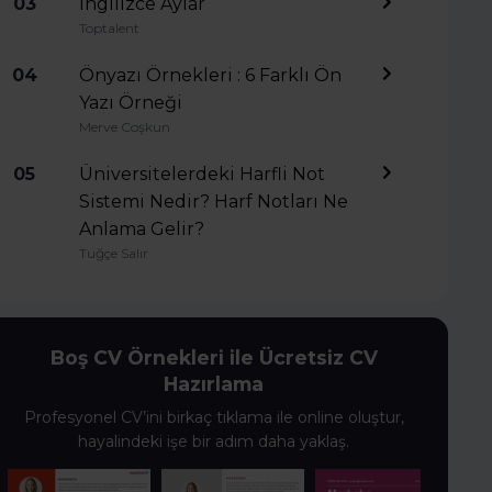
03
İngilizce Aylar
Toptalent
04
Önyazı Örnekleri : 6 Farklı Ön
Yazı Örneği
Merve Coşkun
05
Üniversitelerdeki Harfli Not
Sistemi Nedir? Harf Notları Ne
Anlama Gelir?
Tuğçe Salır
Boş CV Örnekleri ile Ücretsiz CV
Hazırlama
Profesyonel CV’ini birkaç tıklama ile online oluştur,
hayalindeki işe bir adım daha yaklaş.