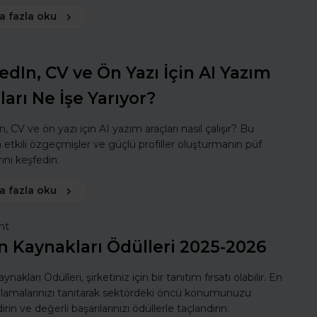
a fazla oku
edIn, CV ve Ön Yazı İçin AI Yazım
ları Ne İşe Yarıyor?
, CV ve ön yazı için AI yazım araçları nasıl çalışır? Bu
a etkili özgeçmişler ve güçlü profiller oluşturmanın püf
ını keşfedin.
a fazla oku
nt
n Kaynakları Ödülleri 2025-2026
ynakları Ödülleri, şirketiniz için bir tanıtım fırsatı olabilir. En
ulamalarınızı tanıtarak sektördeki öncü konumunuzu
rin ve değerli başarılarınızı ödüllerle taçlandırın.