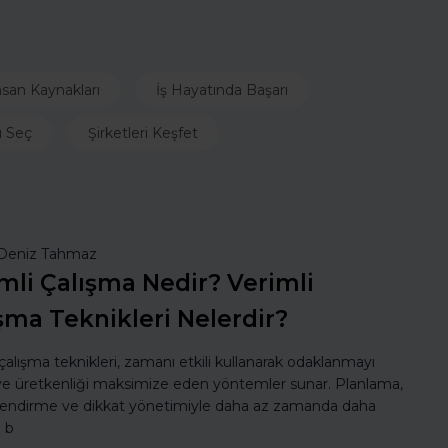
nsan Kaynakları
İş Hayatında Başarı
ı Seç
Şirketleri Keşfet
Deniz Tahmaz
mli Çalışma Nedir? Verimli
şma Teknikleri Nelerdir?
 çalışma teknikleri, zamanı etkili kullanarak odaklanmayı
 ve üretkenliği maksimize eden yöntemler sunar. Planlama,
lendirme ve dikkat yönetimiyle daha az zamanda daha
ı b