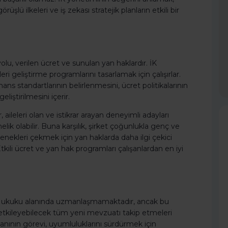
 görüşlü ilkeleri ve iş zekası stratejik planların etkili bir
lu, verilen ücret ve sunulan yan haklardır. İK
i geliştirme programlarını tasarlamak için çalışırlar.
ns standartlarının belirlenmesini, ücret politikalarının
eliştirilmesini içerir.
 aileleri olan ve istikrar arayan deneyimli adayları
k olabilir. Buna karşılık, şirket çoğunlukla genç ve
nekleri çekmek için yan haklarda daha ilgi çekici
 Etkili ücret ve yan hak programları çalışanlardan en iyi
 İş Hukuku alanında uzmanlaşmamaktadır, ancak bu
ı etkileyebilecek tüm yeni mevzuatı takip etmeleri
nının görevi, uyumluluklarını sürdürmek için