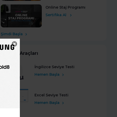
Online Staj Programı
Sertifika Al
Şimdi Başla
Kariyer Araçları
İngilizce Seviye Testi
Hemen Başla
Excel Seviye Testi
Hemen Başla