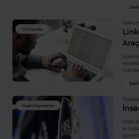
Dah
Eskritor
CV Hazırla
Link
Araç
LinkedIn
araçlarl
noktalar
Dah
Toptale
İnsan Kaynakları
İnsa
İnsan Ka
iyi uyg
güçlendi