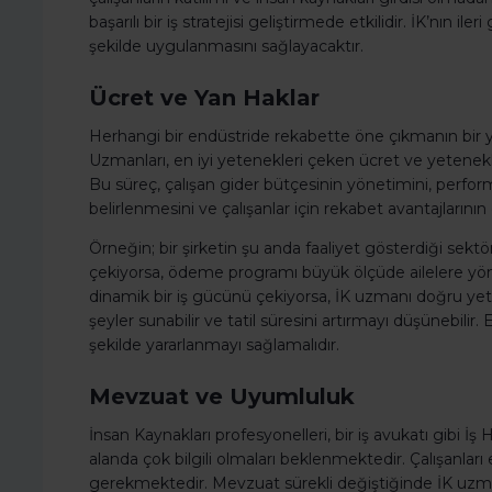
başarılı bir iş stratejisi geliştirmede etkilidir. İK’nın ileri
şekilde uygulanmasını sağlayacaktır.
Ücret ve Yan Haklar
Herhangi bir endüstride rekabette öne çıkmanın bir yo
Uzmanları, en iyi yetenekleri çeken ücret ve yetenekler
Bu süreç, çalışan gider bütçesinin yönetimini, performa
belirlenmesini ve çalışanlar için rekabet avantajlarının g
Örneğin; bir şirketin şu anda faaliyet gösterdiği sektör,
çekiyorsa, ödeme programı büyük ölçüde ailelere yöneli
dinamik bir iş gücünü çekiyorsa, İK uzmanı doğru yete
şeyler sunabilir ve tatil süresini artırmayı düşünebilir.
şekilde yararlanmayı sağlamalıdır.
Mevzuat ve Uyumluluk
İnsan Kaynakları profesyonelleri, bir iş avukatı gibi
alanda çok bilgili olmaları beklenmektedir. Çalışanlar
gerekmektedir. Mevzuat sürekli değiştiğinde İK uzma