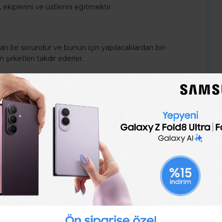
ekiplerini ve üstlerini eğitmektir.
lan bir sorundur ve bunun için yapılacaklardan biri
şirketleri takdir ederler.
 ve boşlukları analiz edip gelişme ve büyüme fırsatları
inde kalmasını teşvik eder ve olumlu bir iş yeri kültürü
r, çalışanların moralini yüksek tutar ve çalışanları motive
çalışma ilişkilerinin olmasını sağlamada çok önemli bir
il ve tutarlı bir muamele sağlayan, çalışanların işleriyle
leri programı olmasını sağlar.
 izlemek, yönetmek ve çözmekle sorumludurlar.
ekleri desteğe ve kaynağa sahip olduklarını bilmeleri
e Sosyal Hizmetler Bakanlığı gibi dış kaynakları