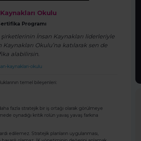
 Kaynakları Okulu
ertifika Programı
irketlerinin İnsan Kaynakları liderleriyle
an Kaynakları Okulu’na katılarak sen de
ika alabilirsin.
san-
kaynaklari-okulu
uklarının temel bileşenleri:
aha fazla stratejik bir iş ortağı olarak görülmeye
ştirmede oynadığı kritik rolün yavaş yavaş farkına
z ardı edilemez. Stratejik planların uygulanması,
an başarılı olamaz. İK yönetiminin değerini anlamak,