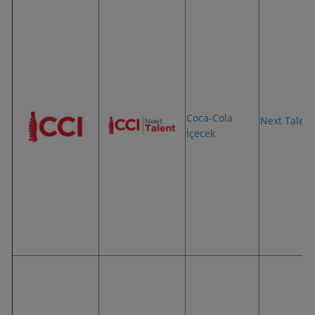
Coca-Cola
Next Talent
İçecek