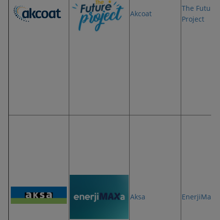
The Future
Akcoat
Project
Aksa
EnerjiMax’a