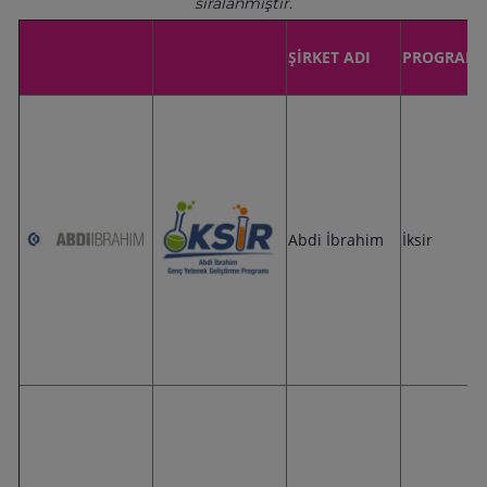
sıralanmıştır.
ŞİRKET ADI
PROGRAM 
Abdi İbrahim
İksir