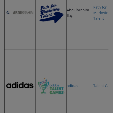
Path for
Abdi İbrahim
Marketing
İlaç
Talent
adidas
Talent Gam