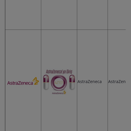
AstraZeneca
AstraZenec