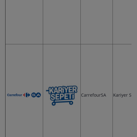
CarrefourSA
Kariyer Se