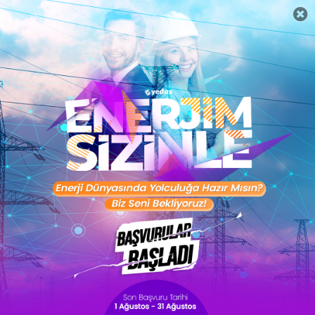
Coca-Cola
Summer Fe
İçecek
Digital Edit
Çelik Motor
Fast&Curio